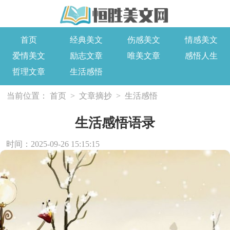
首页
经典美文
伤感美文
情感美文
爱情美文
励志文章
唯美文章
感悟人生
哲理文章
生活感悟
当前位置：
首页
>
文章摘抄
>
生活感悟
生活感悟语录
时间：2025-09-26 15:15:15