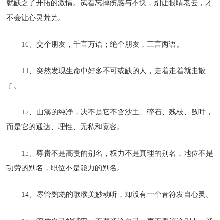
就缺乏了开拓的激情。试着忘掉伤感与不快，别让眼睛老去，才
不会让心灵荒芜。
10、交个朋友，千言万语；绝个朋友，三言两语。
11、突然发现生命中好多不可或缺的人，走着走着就走散
了。
12、山溪的纯净，决不是它不含沙土、碎石、残枝、败叶，
而是它的通达、理性、无私和宽容。
13、尊贵不是高贵的别名，权力不是真理的别名，地位不是
功劳的别名，职位不是能力的别名。
14、尽管鹦鹉的歌喉美妙动听，却没有一个音符发自心灵。