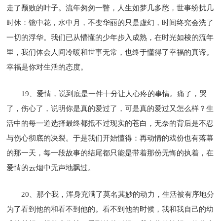
走了颓败的叶子。流年匆匆一瞥，人生如梦几多愁，世事纷扰几
时休：镜中花，水中月，不变华丽的只是虚幻，时间终究会洗了
一切的浮华。我们已从懵懂的少年步入成熟，在时光如梭的流年
里，我们体会人间冷暖和世事无常，也终于懂得了幸福的真谛。
幸福是你对生活的态度。
19、爱情，说到底是一件十分让人心疼的事情。痛了，哭
了，伤心了，说明你是真的爱过了，可是真的爱过又怎么样？生
活中的每一道选择最终都抵不过现实的苍白，无奈的背后是不忍
与伤心彻底的决裂。于是我们开始懂得：再动情的戏份也有落幕
的那一天，每一段故事的结尾都只能是带着那份无悔的执着，在
爱情的云烟中无声地飘过。
20、那个我，浑身充满了莫名其妙的动力，生活被有序地分
为了看到他的和看不到他的。看不到他的时候，我和我自己的幼