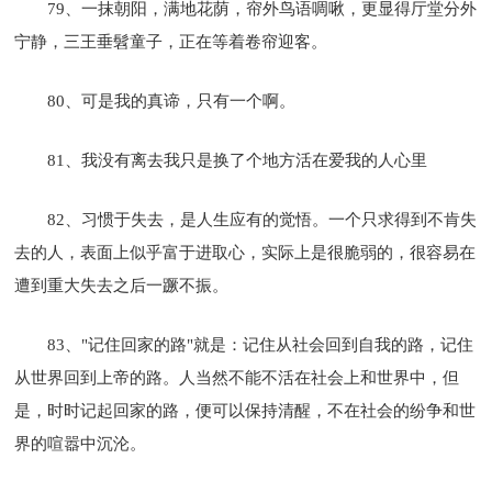
79、一抹朝阳，满地花荫，帘外鸟语啁啾，更显得厅堂分外
宁静，三王垂髫童子，正在等着卷帘迎客。
80、可是我的真谛，只有一个啊。
81、我没有离去我只是换了个地方活在爱我的人心里
82、习惯于失去，是人生应有的觉悟。一个只求得到不肯失
去的人，表面上似乎富于进取心，实际上是很脆弱的，很容易在
遭到重大失去之后一蹶不振。
83、"记住回家的路"就是：记住从社会回到自我的路，记住
从世界回到上帝的路。人当然不能不活在社会上和世界中，但
是，时时记起回家的路，便可以保持清醒，不在社会的纷争和世
界的喧嚣中沉沦。