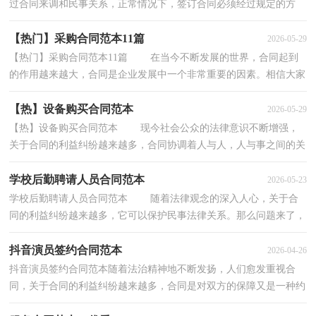
过合同来调和民事关系，正常情况下，签订合同必须经过规定的方
式。那么大家知道正规的合同书怎么写吗？以下是小编...
【热门】采购合同范本11篇
2026-05-29
【热门】采购合同范本11篇 在当今不断发展的世界，合同起到
的作用越来越大，合同是企业发展中一个非常重要的因素。相信大家
又在为写合同犯愁了吧，以下是小编收集整理的采...
【热】设备购买合同范本
2026-05-29
【热】设备购买合同范本 现今社会公众的法律意识不断增强，
关于合同的利益纠纷越来越多，合同协调着人与人，人与事之间的关
系。那么大家知道合同的格式吗？以下是小编为大家...
学校后勤聘请人员合同范本
2026-05-23
学校后勤聘请人员合同范本 随着法律观念的深入人心，关于合
同的利益纠纷越来越多，它可以保护民事法律关系。那么问题来了，
到底应如何拟定合同呢？下面是小编收集整理的学校...
抖音演员签约合同范本
2026-04-26
抖音演员签约合同范本随着法治精神地不断发扬，人们愈发重视合
同，关于合同的利益纠纷越来越多，合同是对双方的保障又是一种约
束。合同有不同的类型，当然也有不同的目的，以下是小编...