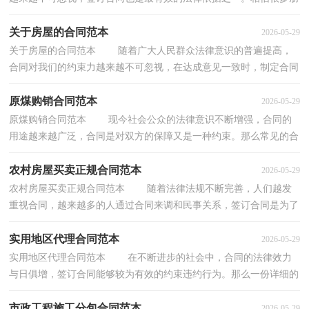
友都对拟合同感到非常苦恼吧，以下是小编整理的...
关于房屋的合同范本
2026-05-29
关于房屋的合同范本 随着广大人民群众法律意识的普遍提高，
合同对我们的约束力越来越不可忽视，在达成意见一致时，制定合同
可以享有一定的自由。拟定合同的注意事项有许多...
原煤购销合同范本
2026-05-29
原煤购销合同范本 现今社会公众的法律意识不断增强，合同的
用途越来越广泛，合同是对双方的保障又是一种约束。那么常见的合
同书是什么样的呢？以下是小编为大家整理的原煤...
农村房屋买卖正规合同范本
2026-05-29
农村房屋买卖正规合同范本 随着法律法规不断完善，人们越发
重视合同，越来越多的人通过合同来调和民事关系，签订合同是为了
保障双方的利益，避免不必要的争端。那么一份详细...
实用地区代理合同范本
2026-05-29
实用地区代理合同范本 在不断进步的社会中，合同的法律效力
与日俱增，签订合同能够较为有效的约束违约行为。那么一份详细的
合同要怎么写呢？以下是小编收集整理的实用地区...
市政工程施工分包合同范本
2026-05-29