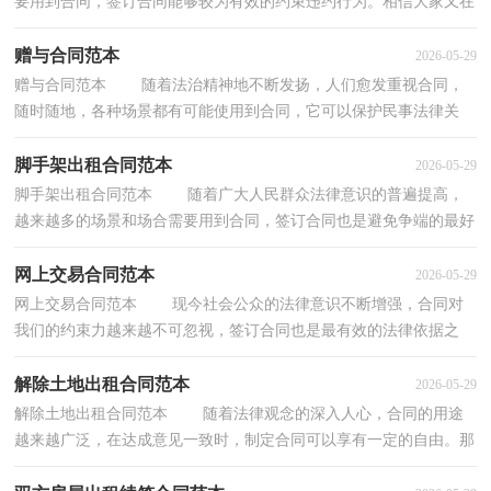
要用到合同，签订合同能够较为有效的约束违约行为。相信大家又在
为写合同犯愁了吧，以下是小编收集整理的房屋装...
赠与合同范本
2026-05-29
赠与合同范本 随着法治精神地不断发扬，人们愈发重视合同，
随时随地，各种场景都有可能使用到合同，它可以保护民事法律关
系。合同有不同的类型，当然也有不同的目的，以下是小编...
脚手架出租合同范本
2026-05-29
脚手架出租合同范本 随着广大人民群众法律意识的普遍提高，
越来越多的场景和场合需要用到合同，签订合同也是避免争端的最好
方式之一。那么制定合同书有什么需要注意的呢...
网上交易合同范本
2026-05-29
网上交易合同范本 现今社会公众的法律意识不断增强，合同对
我们的约束力越来越不可忽视，签订合同也是最有效的法律依据之
一。那么问题来了，到底应如何拟定合同呢？以下是小...
解除土地出租合同范本
2026-05-29
解除土地出租合同范本 随着法律观念的深入人心，合同的用途
越来越广泛，在达成意见一致时，制定合同可以享有一定的自由。那
么常见的合同书是什么样的呢？以下是小编精心整理...