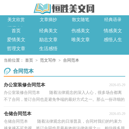
美文欣赏
文章摘抄
散文随笔
经典语录
词语造句
首页
经典美文
伤感美文
情感美文
爱情美文
励志文章
唯美文章
感悟人生
哲理文章
生活感悟
当前位置：
首页
>
范文写作
>
合同范本
合同范本
办公室装修合同范本
2026-05-29
办公室装修合同范本 随着法律观念的深入人心，很多场合都离
不了合同，签订合同也是避免争端的最好方式之一。那么一份详细的
合同要怎么写呢？以下是小编为大家收集的办公室...
仓储合同范本
2026-05-29
仓储合同范本 随着法律观念的日渐普及，合同对我们的约束力
越来越不可忽视，签订合同也是最有效的法律依据之一。相信很多朋