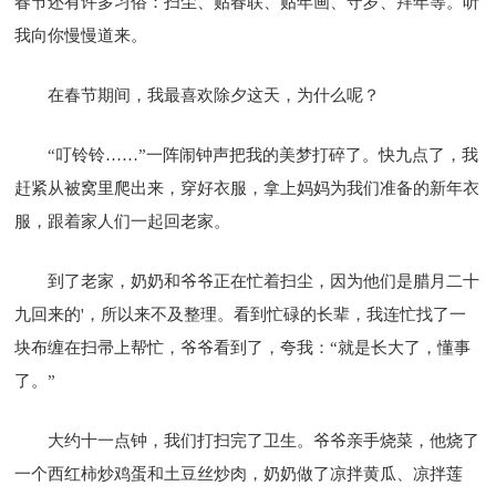
春节还有许多习俗：扫尘、贴春联、贴年画、守岁、拜年等。听
我向你慢慢道来。
在春节期间，我最喜欢除夕这天，为什么呢？
“叮铃铃……”一阵闹钟声把我的美梦打碎了。快九点了，我
赶紧从被窝里爬出来，穿好衣服，拿上妈妈为我们准备的新年衣
服，跟着家人们一起回老家。
到了老家，奶奶和爷爷正在忙着扫尘，因为他们是腊月二十
九回来的'，所以来不及整理。看到忙碌的长辈，我连忙找了一
块布缠在扫帚上帮忙，爷爷看到了，夸我：“就是长大了，懂事
了。”
大约十一点钟，我们打扫完了卫生。爷爷亲手烧菜，他烧了
一个西红柿炒鸡蛋和土豆丝炒肉，奶奶做了凉拌黄瓜、凉拌莲