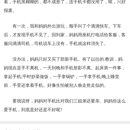
看，手机黑糊糊的，都不成形了，连手机卡都没用了，唉，只好
报废。
有一次，我和妈妈外出游玩，顺手叫了个滴滴快车。下车
后，才发现手机不见了。回到家，妈妈用座机打电话给客服，客
服问滴滴司机，司机说车上没有，手机就这样消失了。
没办法，妈妈只好又买了部新手机。有了以往的.教训，妈
妈现在是手不离机，一天到晚和手机形影不离。起床第一件事，
拿起手机;平时炒菜做饭，一手拿锅铲，一手拿手机;晚上睡觉
前，手里还拿着手机。好像生怕被别人偷走抢走似的。
要我说呀，妈妈对手机比对我们三姐弟还要亲。妈妈你这么
爱手机，到底是好还是不好呢?