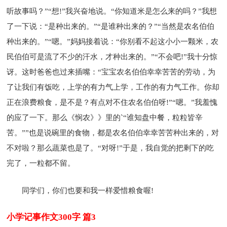
听故事吗？”“想!”我兴奋地说。“你知道米是怎么来的吗？”我想
了一下说：“是种出来的。”“是谁种出来的？”“当然是农名伯伯
种出来的。”“嗯。”妈妈接着说：“你别看不起这小小一颗米，农
民伯伯可是流了不少的汗水，才种出来的。”“不会吧!”我十分惊
讶。这时爸爸也过来插嘴：“宝宝农名伯伯幸幸苦苦的劳动，为
了让我们有饭吃，上学的有力气上学，工作的有力气工作。你却
正在浪费粮食，是不是？有点对不住农名伯伯呀!”“嗯。”我羞愧
的应了一下。那么《悯农》》里的`“谁知盘中餐，粒粒皆辛
苦。””也是说碗里的食物，都是农名伯伯幸幸苦苦种出来的，对
不对啦？那么蔬菜也是了。“对呀!”于是，我自觉的把剩下的吃
完了，一粒都不留。
同学们，你们也要和我一样爱惜粮食喔!
小学记事作文300字 篇3