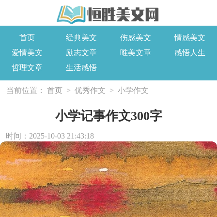
首页
经典美文
伤感美文
情感美文
爱情美文
励志文章
唯美文章
感悟人生
哲理文章
生活感悟
当前位置：
首页
>
优秀作文
>
小学作文
小学记事作文300字
时间：2025-10-03 21:43:18