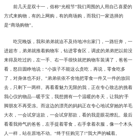
前几天是双十一，俗称“光棍节”我们周围的人用自己喜爱的
方式来购物，有的上网购，有的商场购，而我们一家选择的
是“商场购物”。
吃完晚饭，我和弟弟就迫不及待地冲出家门，一路狂奔，一
进超市，弟弟就推着购物车，钻进零食区，调皮的弟弟把以前没
来得及吃过的，左一手、右一手很快就把购物车装满了，爸爸一
看，怒目圆睁地说：“小孩子不能这么贪吃，再说，零食吃多
了，对身体也不好。”弟弟依依不舍地把零食一件又一件的放回
去，只剩下一两样。再看看魅力无限的我，正在专心致志的挑着
我心仪的物品—暖手宝，我想拥有一个温暖的冬天，让我的'手
脚朋友不再受冻。而这边的漂亮的妈妈正在专心地试穿她的羊毛
大衣，一会试穿这款，一会试穿那款，看的我是眼花缭乱。最后
看看我帅气的爸爸，左手提着零食，右手拿着衣服，像一个木头
人一样，站在原地不动。“终于狂购完了!”我大声的喊着。