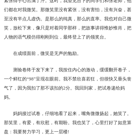
紧张得手心出满了汗。这时，我望见台下的同学们和张老师，他
们都在对我微笑。那微笑里没有紧张，没有害怕，没有兴奋，甚
至没有半点儿虚伪。是那么的纯真，那么的直率。我也对自己微
笑，放松下来，像只是对着同学那样，把故事讲得惟妙惟肖，把
人物的语气模仿得刚刚到位，最终登上了的领奖台。
在成绩面前，微笑是无声的勉励。
测验卷终于发下来了，我按住内心的激动，缓缓翻开卷子，
一个鲜红的“98”呈现在眼前。我不禁欣喜若狂，但很快又垂头丧
气了，因为我扣了那不该扣的2分。我回到家，把试卷递给妈
妈。
妈妈接过试卷，仔细地看了起来，嘴角微微扬起，她笑了。
那笑里，有爱，有欣慰，有期盼。我也笑了，心里打好了如意算
盘：我要努力学习，更上一层楼!