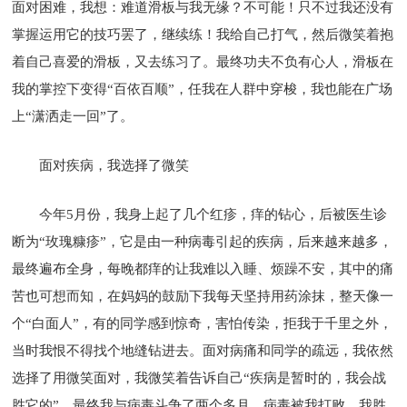
面对困难，我想：难道滑板与我无缘？不可能！只不过我还没有
掌握运用它的技巧罢了，继续练！我给自己打气，然后微笑着抱
着自己喜爱的滑板，又去练习了。最终功夫不负有心人，滑板在
我的掌控下变得“百依百顺”，任我在人群中穿梭，我也能在广场
上“潇洒走一回”了。
面对疾病，我选择了微笑
今年5月份，我身上起了几个红疹，痒的钻心，后被医生诊
断为“玫瑰糠疹”，它是由一种病毒引起的疾病，后来越来越多，
最终遍布全身，每晚都痒的让我难以入睡、烦躁不安，其中的痛
苦也可想而知，在妈妈的鼓励下我每天坚持用药涂抹，整天像一
个“白面人”，有的同学感到惊奇，害怕传染，拒我于千里之外，
当时我恨不得找个地缝钻进去。面对病痛和同学的疏远，我依然
选择了用微笑面对，我微笑着告诉自己“疾病是暂时的，我会战
胜它的”，最终我与病毒斗争了两个多月，病毒被我打败，我胜