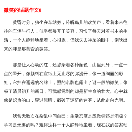
微笑的话题作文8
黄昏时分，独坐在车站旁，聆听鸟儿的欢笑声，看着来来往
往的车辆与行人，似乎都展开了笑容，习惯了每天对着书本的生
活，一个人静静地坐着，心很累，但我失去神采的眼中，倒映出
来的却是那黄昏的微笑。
那是让人心动的红，还掺杂着各种颜色，由里到外，一点一
点的晕开，像颜料在宣纸上无止尽的弥漫开，像一道绚丽的彩
虹，它挂在遥远的名牌上，照的名牌也露出了谜一般的微笑，像
极了清晨初升的新日，可我感觉到的却是新生命的壮大。心中就
像是炽热的山，穿过黑暗，戳破了迷茫的迷雾，从此走向光明。
我曾无数次在杂乱中问自己：生活态度是应微笑还是消极？
学习是无趣的吗？难得这样一个人静静地坐着，现在我的答案动