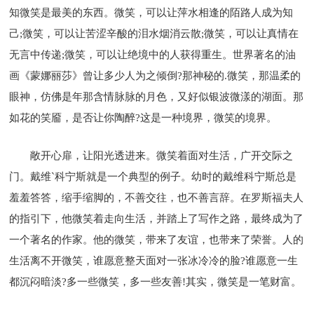
知微笑是最美的东西。微笑，可以让萍水相逢的陌路人成为知
己;微笑，可以让苦涩辛酸的泪水烟消云散;微笑，可以让真情在
无言中传递;微笑，可以让绝境中的人获得重生。世界著名的油
画《蒙娜丽莎》曾让多少人为之倾倒?那神秘的.微笑，那温柔的
眼神，仿佛是年那含情脉脉的月色，又好似银波微漾的湖面。那
如花的笑靥，是否让你陶醉?这是一种境界，微笑的境界。
敞开心扉，让阳光透进来。微笑着面对生活，广开交际之
门。戴维`科宁斯就是一个典型的例子。幼时的戴维科宁斯总是
羞羞答答，缩手缩脚的，不善交往，也不善言辞。在罗斯福夫人
的指引下，他微笑着走向生活，并踏上了写作之路，最终成为了
一个著名的作家。他的微笑，带来了友谊，也带来了荣誉。人的
生活离不开微笑，谁愿意整天面对一张冰冷冷的脸?谁愿意一生
都沉闷暗淡?多一些微笑，多一些友善!其实，微笑是一笔财富。