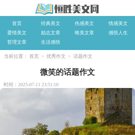
首页
经典美文
伤感美文
情感美文
爱情美文
励志文章
唯美文章
感悟人生
哲理文章
生活感悟
当前位置：
首页
>
优秀作文
>
话题作文
微笑的话题作文
时间：2025-07-11 23:51:10