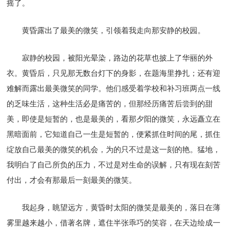
摇了。
黄昏露出了最美的微笑，引领着我走向那安静的校园。
寂静的校园，被阳光晕染，路边的花草也披上了华丽的外
衣。黄昏后，只见那无数台灯下的身影，在题海里挣扎；还有迎
难解而露出最美微笑的同学。他们感受着学校和补习班两点一线
的乏味生活，这种生活必是痛苦的，但那经历痛苦后尝到的甜
美，即使是短暂的，也是最美的，看那夕阳的微笑，永远矗立在
黑暗面前，它知道自己一生是短暂的，便紧抓住时间的尾，抓住
绽放自己最美的微笑的机会，为的只不过是这一刻的艳。猛地，
我明白了自己所负的压力，不过是对生命的误解，只有现在刻苦
付出，才会有那最后一刻最美的微笑。
我起身，眺望远方，黄昏时太阳的微笑是最美的，落日在薄
雾里越来越小，借著名牌，遮住半张乖巧的笑容，在天边绘成一