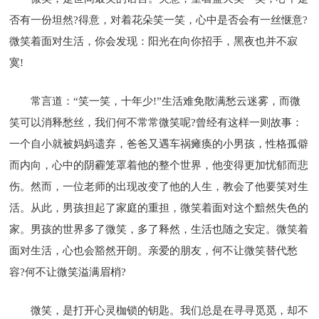
否有一份坦然?得意，对着花朵笑一笑，心中是否会有一丝惬意?
微笑着面对生活，你会发现：阳光在向你招手，黑夜也并不寂
寞!
常言道：“笑一笑，十年少!”生活难免散满愁云迷雾，而微
笑可以消释愁丝，我们何不常常微笑呢?曾经有这样一则故事：
一个自小就被妈妈遗弃，爸爸又遇车祸瘫痪的小男孩，性格孤僻
而内向，心中的阴霾笼罩着他的整个世界，他变得更加忧郁而悲
伤。然而，一位老师的出现改变了他的人生，教会了他要笑对生
活。从此，男孩担起了家庭的重担，微笑着面对这个黯然失色的
家。男孩的世界多了微笑，多了释然，生活也随之安定。微笑着
面对生活，心也会豁然开朗。亲爱的朋友，何不让微笑替代愁
容?何不让微笑溢满眉梢?
微笑，是打开心灵枷锁的钥匙。我们总是在寻寻觅觅，却不