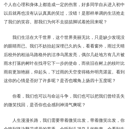
个人在心理和身体上都造成一定的伤害，好多同学自从进入初中
以后就再也没有认认真真的笑过，没错！是那样单调的生活抢走
了我们的笑容。那我们为何不去掂掂脚试着抢回来呢？
我们生活在大千世界，这个世界美丽无比，只是缺少发现没
的眼睛而已。我们不妨抬起深埋已久的头，看看窗外，雨过天晴
后校外的柏油马路格外的洁净乌黑发亮，偶尔几处地方有几片被
雨水打落的树叶在找寻它下一步的使命，而依旧在树上的枝叶比
雨前更加艳丽，仰起头，下过雨的天空变得格外明亮湛蓝。看到
这你的心情是否好了许多呢？是否也嘴角上扬四十五度呢？
你看，我们也可以与命运斗争，我们也可以把我们曾经丢失
的微笑找回，是否你也会感到神清气爽呢？
人生漫漫长路，我们需要带着微笑出发，带着微笑出发，你
会嗅到路边野花盛开的芳香，会听到头顶鸟儿的歌声，会看到生