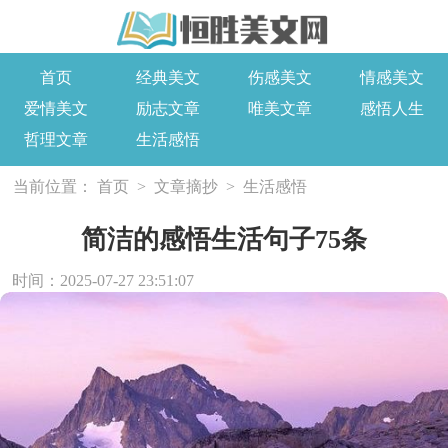
首页
经典美文
伤感美文
情感美文
爱情美文
励志文章
唯美文章
感悟人生
哲理文章
生活感悟
当前位置：
首页
>
文章摘抄
>
生活感悟
简洁的感悟生活句子75条
时间：2025-07-27 23:51:07