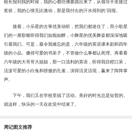
校长报到我的时候，我的心都仿佛要跳出来了，从领导手里接过
奖状，我的心情无比激动，那是我付出的汗水得到的`回报。
接着，小乐星的古筝优美动听，把我们都迷住了，而小歌星
们的一展歌喉听得我们如痴如醉，小舞星的优美舞姿都深深地吸
引着我们。可是，最令我难忘的是，六年级的英语课本剧和四年
级的小品。傻得可爱的书呆子，不管做什么事都认死理。再看看
六年级的大哥哥大姐姐，那一口流利的英语，听得我目瞪口呆，
活泼可爱的小白兔和骄傲的孔雀，演得活灵活现，赢来了阵阵掌
声。
下午，我们又在学校里搞了活动。美好的时光总是短暂的。
就这样，快乐的一天在欢笑中结束了。
周记图文推荐