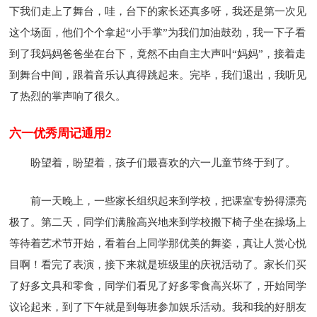
下我们走上了舞台，哇，台下的家长还真多呀，我还是第一次见
这个场面，他们个个拿起“小手掌”为我们加油鼓劲，我一下子看
到了我妈妈爸爸坐在台下，竟然不由自主大声叫“妈妈”，接着走
到舞台中间，跟着音乐认真得跳起来。完毕，我们退出，我听见
了热烈的掌声响了很久。
六一优秀周记通用2
盼望着，盼望着，孩子们最喜欢的六一儿童节终于到了。
前一天晚上，一些家长组织起来到学校，把课室专扮得漂亮
极了。第二天，同学们满脸高兴地来到学校搬下椅子坐在操场上
等待着艺术节开始，看着台上同学那优美的舞姿，真让人赏心悦
目啊！看完了表演，接下来就是班级里的庆祝活动了。家长们买
了好多文具和零食，同学们看见了好多零食高兴坏了，开始同学
议论起来，到了下午就是到每班参加娱乐活动。我和我的好朋友