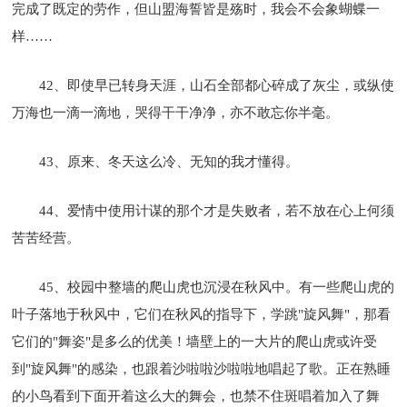
完成了既定的劳作，但山盟海誓皆是殇时，我会不会象蝴蝶一
样……
42、即使早已转身天涯，山石全部都心碎成了灰尘，或纵使
万海也一滴一滴地，哭得干干净净，亦不敢忘你半毫。
43、原来、冬天这么冷、无知的我才懂得。
44、爱情中使用计谋的那个才是失败者，若不放在心上何须
苦苦经营。
45、校园中整墙的爬山虎也沉浸在秋风中。有一些爬山虎的
叶子落地于秋风中，它们在秋风的指导下，学跳"旋风舞"，那看
它们的"舞姿"是多么的优美！墙壁上的一大片的爬山虎或许受
到"旋风舞"的感染，也跟着沙啦啦沙啦啦地唱起了歌。正在熟睡
的小鸟看到下面开着这么大的舞会，也禁不住斑唱着加入了舞