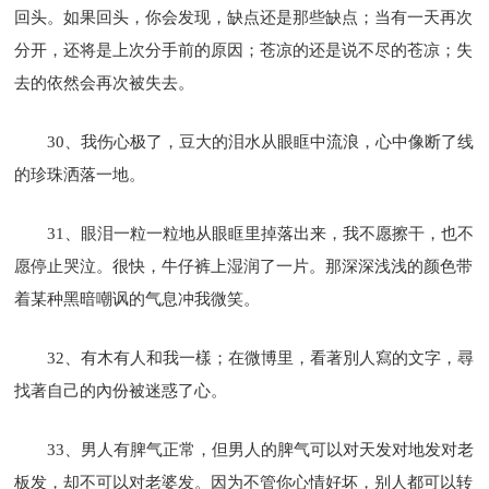
回头。如果回头，你会发现，缺点还是那些缺点；当有一天再次
分开，还将是上次分手前的原因；苍凉的还是说不尽的苍凉；失
去的依然会再次被失去。
30、我伤心极了，豆大的泪水从眼眶中流浪，心中像断了线
的珍珠洒落一地。
31、眼泪一粒一粒地从眼眶里掉落出来，我不愿擦干，也不
愿停止哭泣。很快，牛仔裤上湿润了一片。那深深浅浅的颜色带
着某种黑暗嘲讽的气息冲我微笑。
32、有木有人和我一樣；在微博里，看著別人寫的文字，尋
找著自己的內份被迷惑了心。
33、男人有脾气正常，但男人的脾气可以对天发对地发对老
板发，却不可以对老婆发。因为不管你心情好坏，别人都可以转