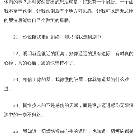
体内的事？那时突然冒出的想法就是：好想有一个肩膀。一个让
我不至于跌倒，让我跌倒后有个地方可以靠。让我可以肆无忌惮
的哭泣后能给自己个微笑的肩膀。
21、你说陪我走到剧终，却只陪我走到剧中。
22、明明就是很近的距离，好像遥远的没有边际，有时真的
心碎，真的心痛，痛的快坚持不了。
23、相信了你的我，我微微的皱眉，你就知道我为什么难
过。
24、惆怅换来的不是感伤的天赋，而是逐步迈进感伤无限深
渊中的一条不归路。
25、我知道一切烦恼皆由心生的道理，也知道一切烦恼都是