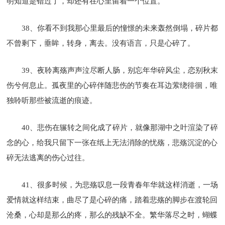
明知道是错过了，却还有在心里留着一个位置。
38、你看不到我那心里最后的憧憬的未来轰然倒塌，碎片都
不曾剩下，垂眸，转身，离去。没有语言，只是心碎了。
39、夜聆离殇声声泣尽断人肠，别忘年华碎风尘，恋别秋末
伤兮何息止。孤夜里的心碎伴随悲伤的节奏在耳边萦绕徘徊，唯
独聆听那些被流逝的痕迹。
40、悲伤在辗转之间化成了碎片，就像那湖中之叶渲染了碎
念的心，给我只留下一张在纸上无法消除的忧殇，悲殇沉淀的心
碎无法逃离的伤心过往。
41、很多时候，为悲殇叹息一段青春年华就这样消逝，一场
爱情就这样结束，曲尽了是心碎的痛，踏着悲殇的脚步在渡轮回
沧桑，心却是那么的疼，那么的残缺不全。繁华落尽之时，蝴蝶