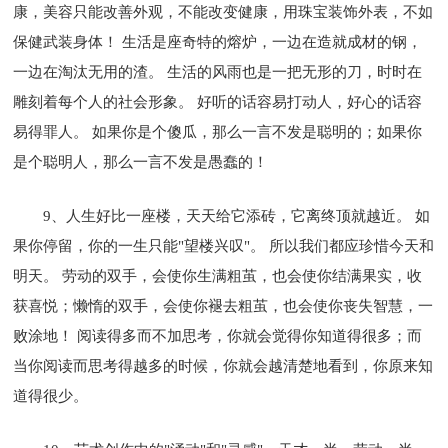
康，美容只能改善外观，不能改变健康，用珠宝装饰外表，不如
保健武装身体！ 生活是座奇特的熔炉，一边在造就成材的钢，
一边在淘汰无用的渣。 生活的风雨也是一把无形的刀，时时在
雕刻着每个人的社会形象。 好听的话容易打动人，好心的话容
易得罪人。 如果你是个傻瓜，那么一言不发是聪明的；如果你
是个聪明人，那么一言不发是愚蠢的！
9、人生好比一座楼，天天给它添砖，它离终顶就越近。 如
果你停留，你的一生只能"望楼兴叹"。 所以我们都应珍惜今天和
明天。 劳动的双手，会使你生满粗茧，也会使你结满果实，收
获喜悦；懒惰的双手，会使你褪去粗茧，也会使你丧失智慧，一
败涂地！ 阅读得多而不加思考，你就会觉得你知道得很多；而
当你阅读而思考得越多的时候，你就会越清楚地看到，你原来知
道得很少。