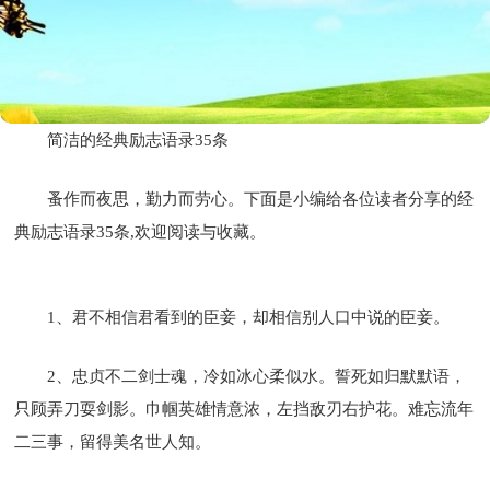
简洁的经典励志语录35条
蚤作而夜思，勤力而劳心。下面是小编给各位读者分享的经
典励志语录35条,欢迎阅读与收藏。
1、君不相信君看到的臣妾，却相信别人口中说的臣妾。
2、忠贞不二剑士魂，冷如冰心柔似水。誓死如归默默语，
只顾弄刀耍剑影。巾帼英雄情意浓，左挡敌刃右护花。难忘流年
二三事，留得美名世人知。