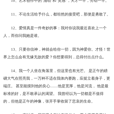
10、艺术创作中的"涌动"和"灵感"，天才一半，劳动一半。
11、不论生活给予什么，都坦然的接受吧，那便是勇敢了。
12、爱情真是一件奇妙的事：我对你说我最近喜欢上一个
人，而你问我她是谁。
13、只要你信神，神就会给你一切，因为神爱你。才怪！世
界上怎么会有无缘无故的爱？你想要得到，总得付出点什么。
14、我一个人坐在角落里，但这里也有光芒。 是正午的磅
礴大气在照亮我，一万种不适在我体内赛跑，应挺立着身子，更
端庄。 甚至能摸到他的良心……他是宽厚，他是河流， 他是最
标准的好，是不敢承认的渴望。 我曾经以为一切都是不值得
的，但他是正午的神像，张开手掌收留了悲哀的生命。