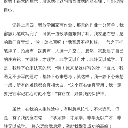
给我了很大的启示，所以我把这句话当做我的座右铭，时刻提醒
自己。
记得上周四，我放学回家写作业，那天的作业十分简单，我
寥寥几笔就写完了，可就一道数学题难倒了我。我左思右想，急
的脑门直冒烟，“唉！怎么写呀！”我百思不得其解。一气之下把
笔摔了，拍桌声，跺脚声，大脑一片空白。忽然，我想起了自己
的座右铭：学须静，才须学。非学无以广才，非静无以成学。于
是，我静下心来认真的想，“啊！原来是这样写的呀！”自此，我
遇见不会写的题时，都静下心来思考，就这样，我一静下心来想
一想，所有的难题都会真相大白。“这个座右铭真管用，我一定
要把它牢记在心时刻不忘！”有它在，好像我的保护神。
虽然，在我的人生旅途中，有时急急忙忙，不求近思，但
是，有了我的座右铭——“学须静，才须学。非学无以广才，非
静无以成学。”将永远给我启示，激励我攀登成功的高峰！