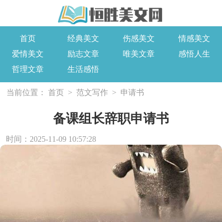
首页
经典美文
伤感美文
情感美文
爱情美文
励志文章
唯美文章
感悟人生
哲理文章
生活感悟
当前位置：
首页
>
范文写作
>
申请书
备课组长辞职申请书
时间：2025-11-09 10:57:28