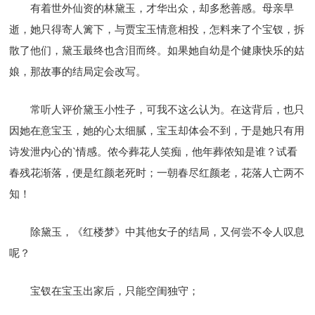
有着世外仙资的林黛玉，才华出众，却多愁善感。母亲早
逝，她只得寄人篱下，与贾宝玉情意相投，怎料来了个宝钗，拆
散了他们，黛玉最终也含泪而终。如果她自幼是个健康快乐的姑
娘，那故事的结局定会改写。
常听人评价黛玉小性子，可我不这么认为。在这背后，也只
因她在意宝玉，她的心太细腻，宝玉却体会不到，于是她只有用
诗发泄内心的`情感。侬今葬花人笑痴，他年葬侬知是谁？试看
春残花渐落，便是红颜老死时；一朝春尽红颜老，花落人亡两不
知！
除黛玉，《红楼梦》中其他女子的结局，又何尝不令人叹息
呢？
宝钗在宝玉出家后，只能空闺独守；