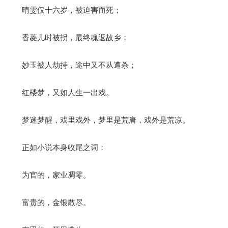
晴雯仅十六岁，被迫害而死；
香菱儿时被拐，最终魂返故乡；
妙玉被人劫持，途中又不从遭杀；
红楼梦，又如人生一出戏。
梦迷梦醒，戏里戏外，梦里是荒唐，戏外是荒凉。
正如小说本身收尾之词：
为官的，家业凋零。
富贵的，金银散尽。