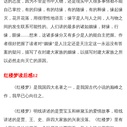
达的态度，因为不管是书中人物，还是现实中人很多事情都不能
自己掌控，有的归缘，有的结缘，有的随缘，有的释缘，缘起缘
灭，花开花落，用很理性地语言：缘字是人与人之间，人与物之
间的发生联系可能性的。人们讲的最多的诸如姻缘，财缘，行
缘，眼缘……想来，这诸多缘分又有多少是人的能自主把握。作
者很好把握了读者对“姻缘”是人注定还是天注定这一永远没有答
案的疑问，描写了在封建大家族的姻缘，以描写封建大家族之所
以必然走向灭亡的原因。
红楼梦读后感12
《红楼梦》是我国四大名著之一，是我国古代小说的巅峰之
作，我早已心向往之。
《红楼梦》明线讲述的是贾宝玉和林黛玉的爱情故事，暗线
讲述的是贾、王、史、薛四大家族的兴衰没落。《红楼梦》里有