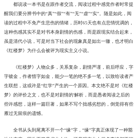
都说读一本书是在跟作者交流，阅读过程中感觉作者时常提
醒我们要分辨书中的“真”“假”“有”“无”“虚”“实”。随是如此，阅
读的过程中不免产生悲伤的情绪，历时65天也有点悲情忧调的，
这种伤感其实不是对书本身剧情的伤感，而是跟现实结合起来，
虽是清代小说，可是对当下社会的现象真是如出一辙，也才明白
《红楼梦》为什么会被评为现实主义小说。
《红楼梦》人物众多，关系复杂，剧情严谨，前后呼应，字
字镀金，作者惜字如金，能少一笔的绝不多一笔，以致给读者产
生联想，这或许是“红学”产生的一个原因。本文绝不是对《红楼
梦》的评价之文，也不是对剧情的'解析，而是愚者阅读之后的
些许感想，这样一篇巨著，如果不写个拙感劣想的，倒觉得有些
雁过无留痕的遗憾。
全书从头到尾离不开一个“缘”字，“缘”字真正体现了一种豁