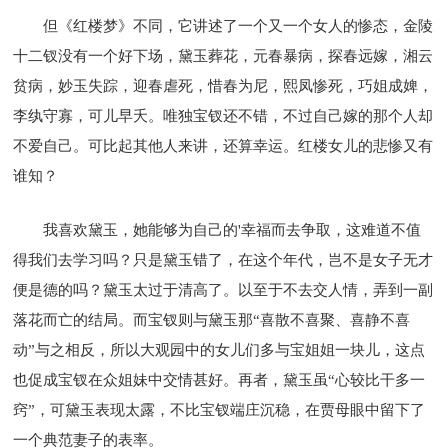
但《红楼梦》不同，它讲述了一个又一个女人的惨态，金陵
十二钗没有一个好下场，黛玉葬花，元春暴病，探春远嫁，湘云
贫病，妙玉失踪，迎春虐死，惜春为尼，熙凤惨死，巧姐成婢，
李纨守寡，可儿早夭。唯独宝钗还不错，不过自己嫁的那个人却
不爱自己。可比起其他人来讲，还算幸运。红楼女儿的悲惨又有
谁知？
我喜欢黛玉，她能够为自己的'幸福而去争取，这难道不值
得我们去学习吗？只是黛玉错了，在这个年代，岂不是女子无才
便是德的吗？黛玉太过于清高了。以至于不去交人情，弄到一副
落花而亡的结局。而宝钗则与黛玉那“喜散不喜聚、喜静不喜
动”与之相反，所以大观园中的女儿们多与宝姐姐一块儿，这点
也促成宝钗在众姐妹中交情甚好。再者，黛玉虽“心较比干多一
窍”，可黛玉表现太露，不比宝钗端庄沉稳，在贾母眼中留下了
一个典范妻子的表率。