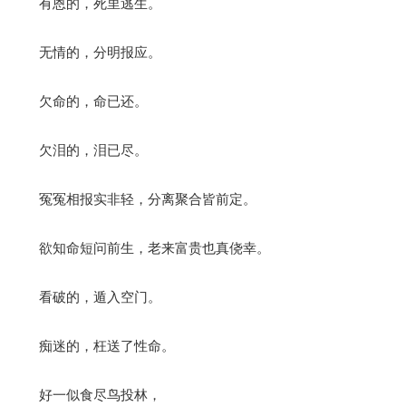
有恩的，死里逃生。
无情的，分明报应。
欠命的，命已还。
欠泪的，泪已尽。
冤冤相报实非轻，分离聚合皆前定。
欲知命短问前生，老来富贵也真侥幸。
看破的，遁入空门。
痴迷的，枉送了性命。
好一似食尽鸟投林，