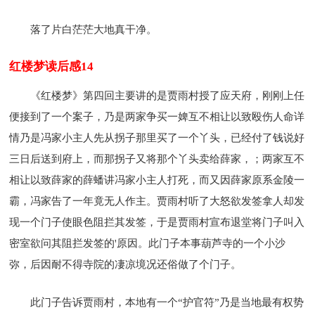
落了片白茫茫大地真干净。
红楼梦读后感14
《红楼梦》第四回主要讲的是贾雨村授了应天府，刚刚上任
便接到了一个案子，乃是两家争买一婢互不相让以致殴伤人命详
情乃是冯家小主人先从拐子那里买了一个丫头，已经付了钱说好
三日后送到府上，而那拐子又将那个丫头卖给薛家，；两家互不
相让以致薛家的薛蟠讲冯家小主人打死，而又因薛家原系金陵一
霸，冯家告了一年竟无人作主。贾雨村听了大怒欲发签拿人却发
现一个门子使眼色阻拦其发签，于是贾雨村宣布退堂将门子叫入
密室欲问其阻拦发签的'原因。此门子本事葫芦寺的一个小沙
弥，后因耐不得寺院的凄凉境况还俗做了个门子。
此门子告诉贾雨村，本地有一个“护官符”乃是当地最有权势