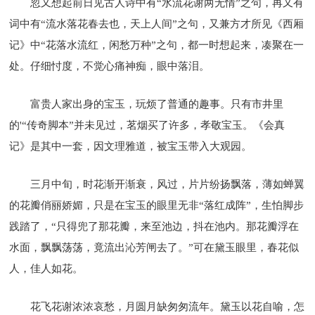
忽又想起前日见古人诗中有“水流花谢两无情”之句，再又有
词中有“流水落花春去也，天上人间”之句，又兼方才所见《西厢
记》中“花落水流红，闲愁万种”之句，都一时想起来，凑聚在一
处。仔细忖度，不觉心痛神痴，眼中落泪。
富贵人家出身的宝玉，玩烦了普通的趣事。只有市井里
的'“传奇脚本”并未见过，茗烟买了许多，孝敬宝玉。《会真
记》是其中一套，因文理雅道，被宝玉带入大观园。
三月中旬，时花渐开渐衰，风过，片片纷扬飘落，薄如蝉翼
的花瓣俏丽娇媚，只是在宝玉的眼里无非“落红成阵”，生怕脚步
践踏了，“只得兜了那花瓣，来至池边，抖在池内。那花瓣浮在
水面，飘飘荡荡，竟流出沁芳闸去了。”可在黛玉眼里，春花似
人，佳人如花。
花飞花谢浓浓哀愁，月圆月缺匆匆流年。黛玉以花自喻，怎