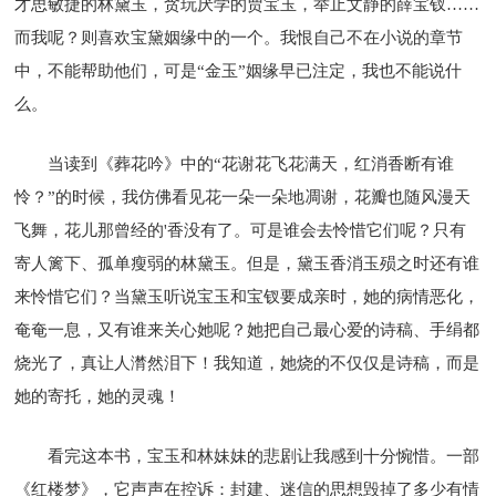
才思敏捷的林黛玉，贪玩厌学的贾宝玉，举止文静的薛宝钗……
而我呢？则喜欢宝黛姻缘中的一个。我恨自己不在小说的章节
中，不能帮助他们，可是“金玉”姻缘早已注定，我也不能说什
么。
当读到《葬花吟》中的“花谢花飞花满天，红消香断有谁
怜？”的时候，我仿佛看见花一朵一朵地凋谢，花瓣也随风漫天
飞舞，花儿那曾经的'香没有了。可是谁会去怜惜它们呢？只有
寄人篱下、孤单瘦弱的林黛玉。但是，黛玉香消玉殒之时还有谁
来怜惜它们？当黛玉听说宝玉和宝钗要成亲时，她的病情恶化，
奄奄一息，又有谁来关心她呢？她把自己最心爱的诗稿、手绢都
烧光了，真让人潸然泪下！我知道，她烧的不仅仅是诗稿，而是
她的寄托，她的灵魂！
看完这本书，宝玉和林妹妹的悲剧让我感到十分惋惜。一部
《红楼梦》，它声声在控诉：封建、迷信的思想毁掉了多少有情