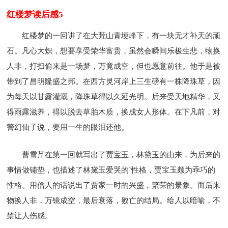
红楼梦读后感5
红楼梦的一回讲了在大荒山青埂峰下，有一块无才补天的顽
石。凡心大炽，想要享受荣华富贵，虽然会瞬间乐极生悲，物换
人非，打扫偷来是一场梦，万竟成空，但也愿意前往。他于是被
带到了昌明隆盛之邦。在西方灵河岸上三生磅有一株降珠草，因
为每天以甘露灌溉，降珠草得以久延光明。后来受天地精华，又
得雨露滋养，得以脱去草胎木质，换成女人形体。在下凡前，对
警幻仙子说，要用一生的眼泪还他。
曹雪芹在第一回就写出了贾宝玉，林黛玉的由来，为后来的
事情做铺垫，也描述了林黛玉爱哭的`性格，贾宝玉颇为乖巧的
性格。用僧人的话说出了贾家一时的兴盛，繁荣的景象。而后来
物换人非，万镜成空，最后衰落，败亡的结局。给人以暗喻，不
禁让人伤感。