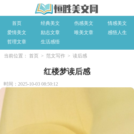
首页
经典美文
伤感美文
情感美文
爱情美文
励志文章
唯美文章
感悟人生
哲理文章
生活感悟
当前位置：
首页
>
范文写作
>
读后感
红楼梦读后感
时间：2025-10-03 08:50:12