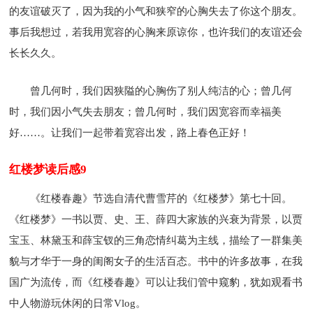
的友谊破灭了，因为我的小气和狭窄的心胸失去了你这个朋友。
事后我想过，若我用宽容的心胸来原谅你，也许我们的友谊还会
长长久久。
曾几何时，我们因狭隘的心胸伤了别人纯洁的心；曾几何
时，我们因小气失去朋友；曾几何时，我们因宽容而幸福美
好……。让我们一起带着宽容出发，路上春色正好！
红楼梦读后感9
《红楼春趣》节选自清代曹雪芹的《红楼梦》第七十回。
《红楼梦》一书以贾、史、王、薛四大家族的兴衰为背景，以贾
宝玉、林黛玉和薛宝钗的三角恋情纠葛为主线，描绘了一群集美
貌与才华于一身的闺阁女子的生活百态。书中的许多故事，在我
国广为流传，而《红楼春趣》可以让我们管中窥豹，犹如观看书
中人物游玩休闲的日常Vlog。