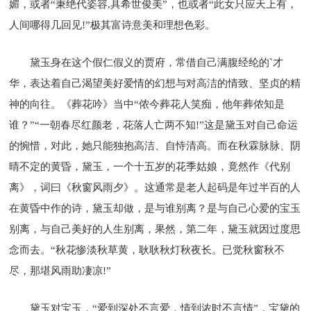
媚，或者“秉绝代姿容,具希世俊美”，也或者“此女只应天上有，
人间哪得几回见!”极其富诗意美和理想色彩。
黛玉身在这个假仁假义的贾府，常借自己满腹经纶的`才
华，表达着自己渴望美好爱情的幻想与对高洁的情致、坚贞的精
神的向往。《葬花吟》当中“侬今葬花人笑痴，他年葬侬知是
谁？”“一朝春尽红颜老，花落人亡两不知!”这是黛玉对自己命运
的惋惜，对此，她只能独抱高洁、自恃清高。而在秋霖脉脉、阴
晴不定的黄昏，黛玉，一个十五岁的花季姑娘，竟然作《代别
离》，词曰《秋窗风雨夕》。这通常是老人起码是年过半百的人
在黄昏中作的诗，黛玉却做，是与谁别离？是与自己心爱的宝玉
别离，与自己美好的人生别离，果然，第二年，黛玉就因过度思
念而去。“秋花惨淡秋草黄，耿耿秋灯秋夜长。已觉秋窗秋不
尽，那堪风雨助凄凉!”
黛玉对宝玉，“爱到深处不言爱，情到浓时不言情”，宝黛的