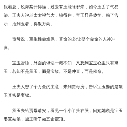
很着急，说海棠开得怪，过去有玉能除邪崇，如今玉丢了气易
渗。王夫人说老太太福气大，镇得住，宝玉只是傻笑。贴了告
示，拾到玉者，得银万两。
贾母说，宝生性命难保，算命的.说让娶个金命的人冲冲
喜。
宝玉昏睡，外面的谈话一概不知，又想到宝玉心里只有黛
玉，若知不是黛玉，而是宝钗。不是冲喜，而是催命。
王夫人想了个万全的主意，来到贾母房，告诉宝玉娶的是黛
玉其实是宝钗。
黛玉去给贾母请安，看见一个小丫头在哭，问她她说是宝玉
娶宝姑娘，黛玉听了如五雷轰顶。