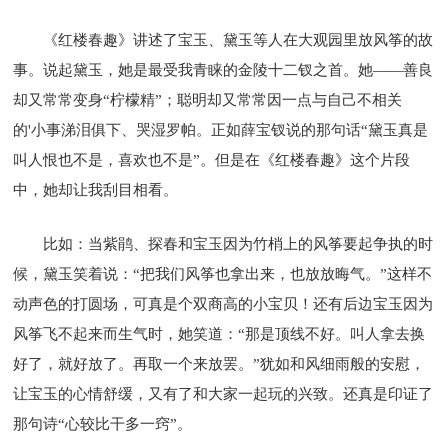
《红楼春趣》讲述了宝玉、黛玉等人在大观园里放风筝的故
事。说起黛玉，她是最受我青睐的金陵十二钗之首。她——善良
却又常常变身“柠檬精”；聪明却又常常因一点与自己不相关
的'小事涕泪俱下、哭湿罗帕。正如薛宝钗说的那句话“黛玉真是
叫人恨也不是，喜欢也不是”。但是在《红楼春趣》这个片段
中，她却让我刮目相看。
比如：当紫鹃、探春和宝玉因为竹梢上的风筝要起争执的时
候，黛玉笑着说：“把我们风筝也拿出来，也放放晦气。”这样不
动声色的打圆场，可真是个双商高的小宝贝！还有后边宝玉因为
风筝飞不起来而生气时，她笑道：“那是顶线不好。叫人拿去换
好了，就好放了。再取一个来放罢。”犹如和风细雨般的安慰，
让宝玉的心情舒缓，又有了和大家一起玩的兴致。还真是印证了
那句诗“心较比干多一窍”。