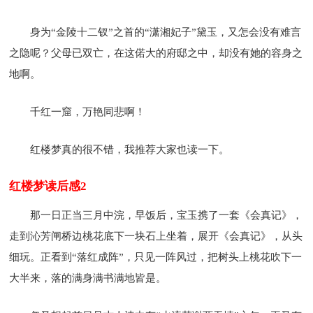
身为“金陵十二钗”之首的“潇湘妃子”黛玉，又怎会没有难言
之隐呢？父母已双亡，在这偌大的府邸之中，却没有她的容身之
地啊。
千红一窟，万艳同悲啊！
红楼梦真的很不错，我推荐大家也读一下。
红楼梦读后感2
那一日正当三月中浣，早饭后，宝玉携了一套《会真记》，
走到沁芳闸桥边桃花底下一块石上坐着，展开《会真记》，从头
细玩。正看到“落红成阵”，只见一阵风过，把树头上桃花吹下一
大半来，落的满身满书满地皆是。