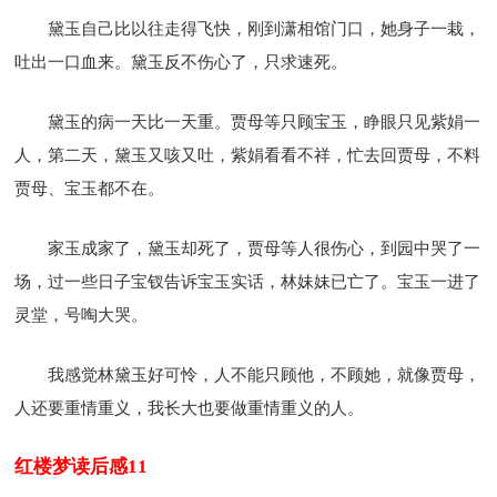
黛玉自己比以往走得飞快，刚到潇相馆门口，她身子一栽，
吐出一口血来。黛玉反不伤心了，只求速死。
黛玉的病一天比一天重。贾母等只顾宝玉，睁眼只见紫娟一
人，第二天，黛玉又咳又吐，紫娟看看不祥，忙去回贾母，不料
贾母、宝玉都不在。
家玉成家了，黛玉却死了，贾母等人很伤心，到园中哭了一
场，过一些日子宝钗告诉宝玉实话，林妹妹已亡了。宝玉一进了
灵堂，号啕大哭。
我感觉林黛玉好可怜，人不能只顾他，不顾她，就像贾母，
人还要重情重义，我长大也要做重情重义的人。
红楼梦读后感11