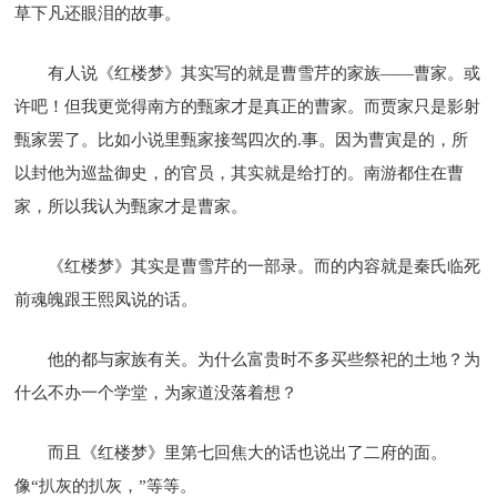
草下凡还眼泪的故事。
有人说《红楼梦》其实写的就是曹雪芹的家族——曹家。或
许吧！但我更觉得南方的甄家才是真正的曹家。而贾家只是影射
甄家罢了。比如小说里甄家接驾四次的.事。因为曹寅是的，所
以封他为巡盐御史，的官员，其实就是给打的。南游都住在曹
家，所以我认为甄家才是曹家。
《红楼梦》其实是曹雪芹的一部录。而的内容就是秦氏临死
前魂魄跟王熙凤说的话。
他的都与家族有关。为什么富贵时不多买些祭祀的土地？为
什么不办一个学堂，为家道没落着想？
而且《红楼梦》里第七回焦大的话也说出了二府的面。
像“扒灰的扒灰，”等等。