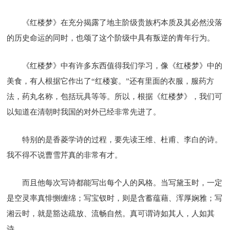
《红楼梦》在充分揭露了地主阶级贵族朽本质及其必然没落
的历史命运的同时，也颂了这个阶级中具有叛逆的青年行为。
《红楼梦》中有许多东西值得我们学习，像《红楼梦》中的
美食，有人根据它作出了“红楼宴。”还有里面的衣服，服药方
法，药丸名称，包括玩具等等。所以，根据《红楼梦》，我们可
以知道在清朝时我国的对外已经非常先进了。
特别的是香菱学诗的过程，要先读王维、杜甫、李白的诗。
我不得不说曹雪芹真的非常有才。
而且他每次写诗都能写出每个人的风格。当写黛玉时，一定
是空灵率真悱恻缠绵；写宝钗时，则是含蓄蕴藉、浑厚娴雅；写
湘云时，就是豁达疏放、流畅自然。真可谓诗如其人，人如其
诗。