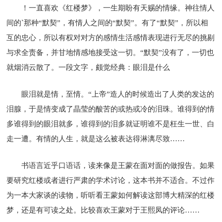
！一直喜欢《红楼梦》，一生期盼有天赐的情缘。神往情人
间的`那种“默契”，有情人之间的“默契”。有了“默契”，所以相
互的忠心，所以有权对对方的感情生活感情表现进行无尽的挑剔
与求全责备，并甘地情感地接受这一切。“默契”没有了，一切也
就烟消云散了。一段文字，颇觉经典：眼泪是什么
眼泪就是情，至情。“上帝”造人的时候造出了人类的发达的
泪腺，于是情变成了晶莹的酸苦的或热或冷的泪珠。谁得到的情
多谁得到的眼泪就多，谁得到的泪多就证明谁不是枉生一世、白
走一遭。有情的人生，就是这么被表达得淋漓尽致……
书语言近乎口语话，读来像是王蒙在面对面的做报告。如果
要研究红楼或者进行严肃的学术讨论，这本书并不适合。不过作
为一本大家谈的读物，听听看王蒙如何解读这部博大精深的红楼
梦，还是有可读之处。比较喜欢王蒙对于王熙凤的评论……