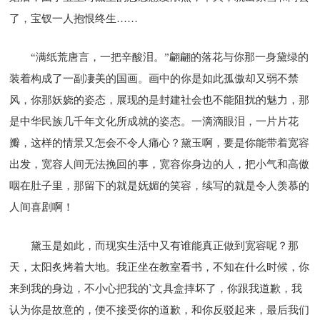
了，宝钗一人抱恨终生……
“满纸荒唐言，一把辛酸泪。”翩翩的落花与你那一身黛绿的
装着构成了一副凄美的国画。画中的你是如此孤傲却又弱不禁
风，你那妖娆的姿态，展现的是封建社会也不能阻扰的魅力，那
是中华民族几千年文化所成就的姿态。一滴滴眼泪，一片片花
瓣，这样的情景又怎会不令人痛心？黛玉啊，要是你能带着宽容
出发，宽容人间无法挽回的事，宽容你身边的人，把小气和高傲
咽在肚子里，那留下的就是妩媚的笑容，续写的就是令人羡慕的
人间喜剧啊！
黛玉是如此，而现实生活中又有谁能真正做到宽容呢？那
天，太阳炙烤着大地。我正坐在教室看书，不知在什么时候，你
来到我的身边，不小心把我的`文具盒摔坏了，你跟我道歉，我
认为你是故意的，便不接受你的道歉，和你反驳起来，最后我们