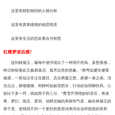
这里有精彩独到的人物分析
这里有真挚缱绻的相思情意
这里有生活的悲欢离合与智慧
红楼梦读后感7
提到林黛玉，脑海中便浮现出了一种弱不经风、多愁善感，
终日郁郁寡欢又极易落泪、孤芳自赏的形象。“两弯似蹙非蹙罥
烟眉，一双似泣非泣含露目。态生两靥之愁，娇袭一身之病。泪
光点点，娇喘微微。闲静时如姣花照水，行动处似弱柳扶风。心
较比干多一窍，病如西子胜三分。”曹雪芹用绝妙的语言，将迷
离、梦幻、病态、柔弱、动静交融的美丽和气质，融在林黛玉的
骨子里。使我找不到一个更好的形容词来综合这样脱俗的美和