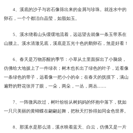
4、溪底的沙子与岩石像筛出来的金屑与珍珠。就连水中的
卵石，一个个都洁白晶莹，如脂如玉。
5、溪水绕着山头缓缓地流着，远远望去就像一条玉带系在
山腰上。溪水清澈见底，溪底是五光十色的鹅卵石，煞是好看！
6、春天是万物苏醒的季节：小草从土里面探出了小脑袋，
仿佛给大地披上了一件绿衣；树木也长出了绿色的叶子，近看像
一条绿色的带子，远看像一把小小的伞；在春天的抚摸下，满山
遍野的野花张开了眼，一朵，两朵，一丛，两丛……
7、一阵微风吹过，树叶纷纷从树妈妈的怀抱中落下，犹如
一只只美丽的黄蝴蝶在翩翩起舞，把秋天打扮得如同金色世界。
8、那溪水是那么清，溪水映着蓝天、白云，仿佛又是一片