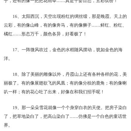
子，还有的像一把把花雨伞……真是千姿百态，五彩缤纷！
16、太阳西沉，天空出现粉红的绸丝缎，那是晚霞。天上的
云彩，有的像山峰，有的像奔马，有的像狮子……鲜红、粉红、
橘红……形态万千，颜色各异，好看极了！
17、一阵微风吹过，金色的水稻随风摆动，犹如金色的海
洋。
18、除了美丽的雕像以外，丹霞山上还有各种各样的花，美
丽极了。有的像展翅欲飞的凤凰；有的像分枝的鹿角；有的像喇
叭一样；有的花心吐了出来，好像在和我们招手呢！
19、那一朵朵雪花就像一个个身穿白衣的天使。把房子染白
了，把草地染白了，把高山染白了……仿佛是一个白色的童话世
界。