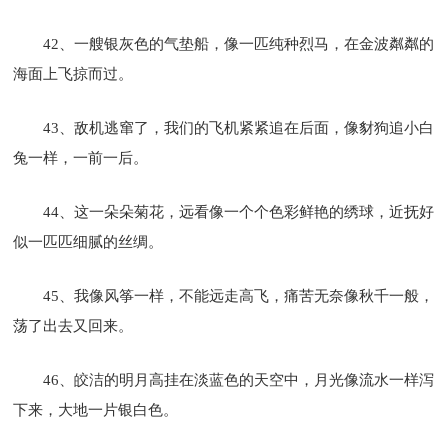
42、一艘银灰色的气垫船，像一匹纯种烈马，在金波粼粼的
海面上飞掠而过。
43、敌机逃窜了，我们的飞机紧紧追在后面，像豺狗追小白
兔一样，一前一后。
44、这一朵朵菊花，远看像一个个色彩鲜艳的绣球，近抚好
似一匹匹细腻的丝绸。
45、我像风筝一样，不能远走高飞，痛苦无奈像秋千一般，
荡了出去又回来。
46、皎洁的明月高挂在淡蓝色的天空中，月光像流水一样泻
下来，大地一片银白色。