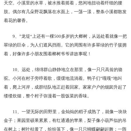
天空。小溪里的水草，被水推着摇着，悠闲地扭动着纤细的腰
肢。偶尔有几朵野花飘落在水面上，一荡一漾，整条小溪都散发
着花的馨香。
9、”龙堤“上还有一棵500多岁的大榔树，从远处看就像一把
翠绿的巨伞，为人们遮风挡雨。它的周围有许多翠绿的竹子簇拥
着，好像许多小朋友围着榔树爷爷讲故事呢！
10、远处，绵绵群山静静地立在那里，像一只只高耸的骆
驼。小河在村子旁哼着歌，缓缓地流淌着。鸭子们”嘎嘎“地叫
着，爬上河岸，成群结队地正赶着回家。家家户户的烟囱升起了
缕缕炊烟，整个村子弥漫着一股饭菜的香味。
11、一望无际的田野里，金灿灿的稻子成熟了，就像一块块
金子；果园里硕果累累，有红通通的苹果，梨子像小葫芦似的吊
在树上；树叶枯黄了，纷纷落下，像一只只蝴蝶翩翩起舞；一阵