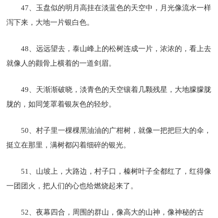
47、玉盘似的明月高挂在淡蓝色的天空中，月光像流水一样
泻下来，大地一片银白色。
48、远远望去，泰山峰上的松树连成一片，浓浓的，看上去
就像人的颧骨上横着的一道剑眉。
49、天渐渐破晓，淡青色的天空镶着几颗残星，大地朦朦胧
胧的，如同笼罩着银灰色的轻纱。
50、村子里一棵棵黑油油的广柑树，就像一把把巨大的伞，
挺立在那里，满树都闪着细碎的银光。
51、山坡上，大路边，村子口，榛树叶子全都红了，红得像
一团团火，把人们的心也给燃烧起来了。
52、夜幕四合，周围的群山，像高大的山神，像神秘的古