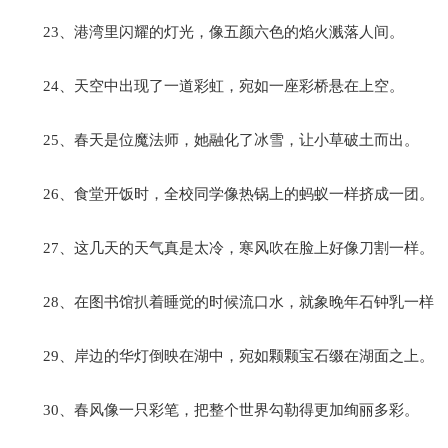
23、港湾里闪耀的灯光，像五颜六色的焰火溅落人间。
24、天空中出现了一道彩虹，宛如一座彩桥悬在上空。
25、春天是位魔法师，她融化了冰雪，让小草破土而出。
26、食堂开饭时，全校同学像热锅上的蚂蚁一样挤成一团。
27、这几天的天气真是太冷，寒风吹在脸上好像刀割一样。
28、在图书馆扒着睡觉的时候流口水，就象晚年石钟乳一样
29、岸边的华灯倒映在湖中，宛如颗颗宝石缀在湖面之上。
30、春风像一只彩笔，把整个世界勾勒得更加绚丽多彩。