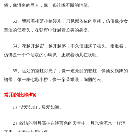
堡，像沮丧的巨人，像一条连绵不断的地毯。
53、我顺着柳荫小路漫步，只见那依依的垂柳，仿佛像少女
羞涩的低着头，在朝辉中舒展着柔美的身姿。
54、花越开越密，越开越盛，不久便挂满了枝头。走近看，
仿佛是一个个活泼的小喇叭，正鼓着劲儿在吹呢。
55、远处的霓虹灯亮了，像一道亮丽的彩虹，像仙女飘舞的
裙带，像一座七彩小桥，像一朵朵耀眼，绚丽的云。
常用的比喻句6
1）父爱如山，母爱如海。
2）皎洁的明月高挂在淡蓝色的天空中，月光像流水一样泻
下来，大地一片银白色。