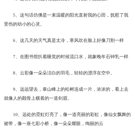
5、这句话仿佛是一束温暖的阳光直射我的心田，抚慰了我
受伤的幼小的心灵。
6、这几天的天气真是太冷，寒风吹在脸上好像刀割一样
7、在图书馆扒着睡觉的时候流口水，就象晚年石钟乳一样
8、云彩像一朵朵洁白的羽毛，轻轻的漂浮在空中。
9、远远望去，泰山峰上的松树连成一片，浓浓的，看上去
就像人的颧骨上横着的一道剑眉。
10、远处的霓虹灯亮了，像一道亮丽的彩虹，像仙女飘舞的
裙带，像一座七彩小桥，像一朵朵耀眼，绚丽的云