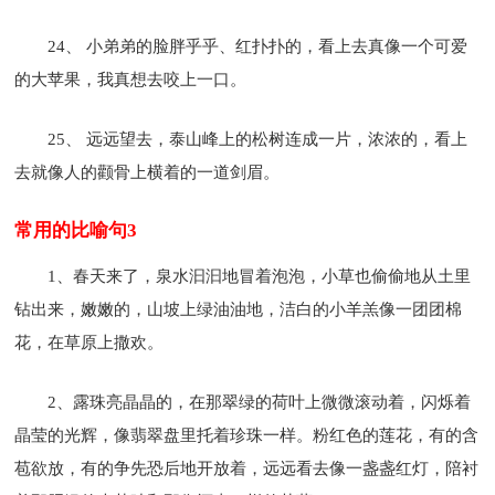
24、 小弟弟的脸胖乎乎、红扑扑的，看上去真像一个可爱
的大苹果，我真想去咬上一口。
25、 远远望去，泰山峰上的松树连成一片，浓浓的，看上
去就像人的颧骨上横着的一道剑眉。
常用的比喻句3
1、春天来了，泉水汩汩地冒着泡泡，小草也偷偷地从土里
钻出来，嫩嫩的，山坡上绿油油地，洁白的小羊羔像一团团棉
花，在草原上撒欢。
2、露珠亮晶晶的，在那翠绿的荷叶上微微滚动着，闪烁着
晶莹的光辉，像翡翠盘里托着珍珠一样。粉红色的莲花，有的含
苞欲放，有的争先恐后地开放着，远远看去像一盏盏红灯，陪衬