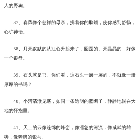
人的野狗。
37、春风像个慈祥的母亲，拂着你的脸颊，使你感到舒畅，
心旷神怡。
38、月亮默默的从江心升起来了，圆圆的、亮晶晶的，好像
一个银盘。
39、石头就是书。你们看，这石头一层一层的，不就像一册
厚厚的书吗？
40、小河清澈见底，如同一条透明的蓝绸子，静静地躺在大
地的怀抱里。
41、天上的云像连绵的峰峦，像湍急的河流，像威武的雄
狮，像奔腾的骏马。