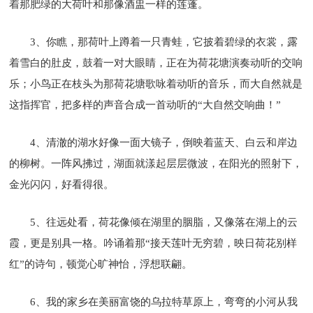
着那肥绿的大荷叶和那像酒盅一样的莲蓬。
3、你瞧，那荷叶上蹲着一只青蛙，它披着碧绿的衣裳，露
着雪白的肚皮，鼓着一对大眼睛，正在为荷花塘演奏动听的交响
乐；小鸟正在枝头为那荷花塘歌咏着动听的音乐，而大自然就是
这指挥官，把多样的声音合成一首动听的“大自然交响曲！”
4、清澈的湖水好像一面大镜子，倒映着蓝天、白云和岸边
的柳树。一阵风拂过，湖面就漾起层层微波，在阳光的照射下，
金光闪闪，好看得很。
5、往远处看，荷花像倾在湖里的胭脂，又像落在湖上的云
霞，更是别具一格。吟诵着那“接天莲叶无穷碧，映日荷花别样
红”的诗句，顿觉心旷神怡，浮想联翩。
6、我的家乡在美丽富饶的乌拉特草原上，弯弯的小河从我