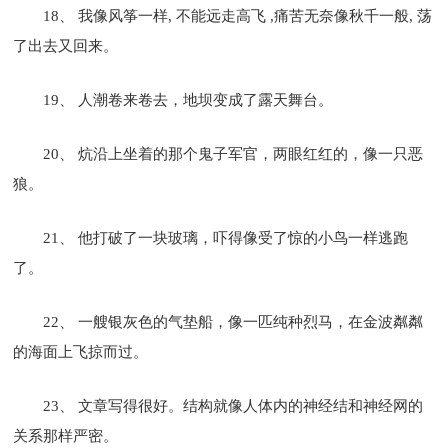
18、 我像风筝一样, 不能远走高飞 ,痛苦无奈像秋千一般, 荡
了出去又回来。
19、 人潮卷来卷去，地坝变成了露天舞台。
20、 炕沿上坐着的那个鬼子军官，两眼红红的，像一只恶
狼。
21、 他打破了一块玻璃，吓得像受了惊的小鸟一样逃跑
了。
22、 一艘银灰色的气垫船，像一匹纯种烈马，在金波粼粼
的海面上飞掠而过。
23、 文章写得很好。结构就像人体内的神经结和神经网的
关系那样严密。