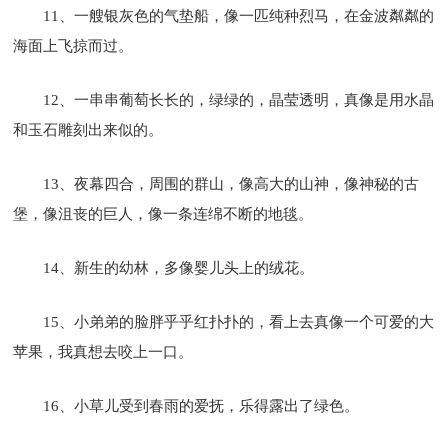
11、一艘银灰色的气垫船，像一匹纯种烈马，在金波粼粼的
海面上飞掠而过。
12、一串串葡萄长长的，绿绿的，晶莹透明，真像是用水晶
和玉石雕刻出来似的。
13、夜幕四合，周围的群山，像高大的山神，像神秘的古
堡，像沮丧的巨人，像一条连绵不断的地毯。
14、新生的幼林，多像婴儿头上的绒花。
15、小弟弟的脸胖乎乎红扑扑的，看上去真像一个可爱的大
苹果，我真想去咬上一口。
16、小草儿受到春雨的爱抚，乐得露出了绿色。