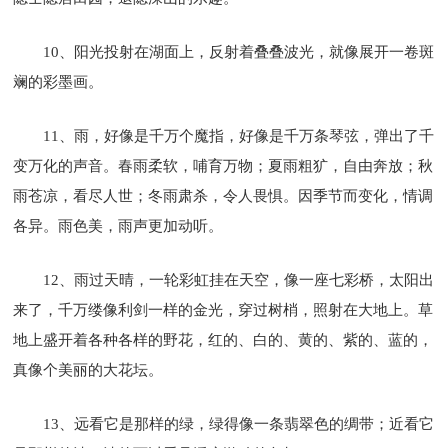
10、阳光投射在湖面上，反射着叠叠波光，就像展开一卷斑
斓的彩墨画。
11、雨，好像是千万个魔指，好像是千万条琴弦，弹出了千
变万化的声音。春雨柔软，哺育万物；夏雨粗犷，自由奔放；秋
雨苍凉，看尽人世；冬雨肃杀，令人畏惧。因季节而变化，情调
各异。雨色美，雨声更加动听。
12、雨过天晴，一轮彩虹挂在天空，像一座七彩桥，太阳出
来了，千万缕像利剑一样的金光，穿过树梢，照射在大地上。草
地上盛开着各种各样的野花，红的、白的、黄的、紫的、蓝的，
真像个美丽的大花坛。
13、远看它是那样的绿，绿得像一条翡翠色的绸带；近看它