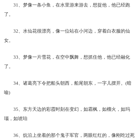
31、梦像一条小鱼，在水里游来游去，想捉他，他已经跑
了。
32、水仙花很漂亮，像一位站在小河边，穿着白衣服的仙
女。
33、梦像一片雪花，在空中飘舞，想抓住他，他已经融化
了。
34、诸葛亮下令把船头朝西，船尾朝东，一字儿摆开。(暗
喻)
35、东方天边的彩霞时刻在变幻，如霜枫，如榴火，如玛
瑙，如琥珀
36、炕沿上坐着的那个鬼子军官，两眼红红的，像刚吃过死