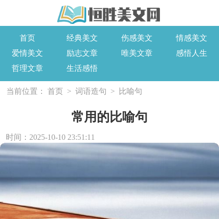
首页
经典美文
伤感美文
情感美文
爱情美文
励志文章
唯美文章
感悟人生
哲理文章
生活感悟
当前位置：
首页
>
词语造句
>
比喻句
常用的比喻句
时间：2025-10-10 23:51:11