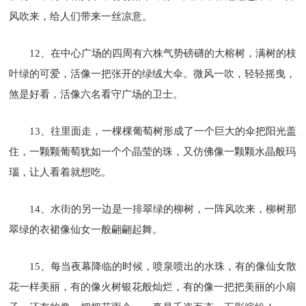
风吹来，给人们带来一丝凉意。
12、在中心广场的四周有六株气势磅礴的大榕树，满树的枝
叶绿的可爱，活像一把张开的绿绒大伞。微风一吹，轻轻摇曳，
煞是好看，活像六名看守广场的卫士。
13、往里面走，一棵棵葡萄树形成了一个巨大的伞把阳光盖
住，一颗颗葡萄犹如一个个晶莹的珠，又仿佛像一颗颗水晶般玛
瑙，让人看着就想吃。
14、水街的另一边是一排翠绿的柳树，一阵风吹来，柳树那
翠绿的衣裙像仙女一般翩翩起舞。
15、每当夜幕降临的时候，喷泉喷出的水珠，有的像仙女散
花一样美丽，有的像火树银花般灿烂，有的像一把把美丽的小扇