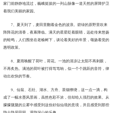
家门前静静地流过，巍峨挺拔的一列山脉像一道天然的屏障护卫
着我们美丽的家园。
7、夏天到了，麦田里翻着金色的波浪。碧绿的原野里吹来
阵阵花的清香，夜幕降临。满天的星星眨着眼睛，远处传来悠扬
的蛙鸣，人们围坐在老榆树下，谈论着美好的年景，颂扬着觉的
惠明政策。
8、夏雨唤醒了荷叶，荷花。一池的清凉让太阳不再刺眼，
不再炙热。满池的荷叶被打得笃笃响，似一个个跳跃的音符，律
动出欢快的节奏。
9、仙翁、石灶、湖水、方舟、茶烟缭绕，这一点一滴，构
成了一幅水墨风景画，虽然色彩不浓，但却给人强烈的效果。从
朦朦胧胧的云雾中感受到这份好似仙境的意境，并且感受到那些
隐士隐居田园，退隐深山的乐趣。