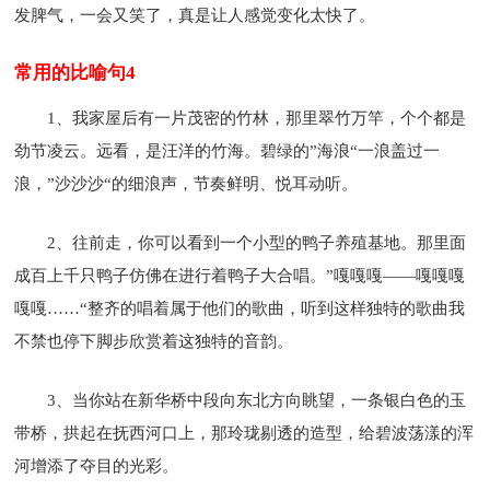
发脾气，一会又笑了，真是让人感觉变化太快了。
常用的比喻句4
1、我家屋后有一片茂密的竹林，那里翠竹万竿，个个都是
劲节凌云。远看，是汪洋的竹海。碧绿的”海浪“一浪盖过一
浪，”沙沙沙“的细浪声，节奏鲜明、悦耳动听。
2、往前走，你可以看到一个小型的鸭子养殖基地。那里面
成百上千只鸭子仿佛在进行着鸭子大合唱。”嘎嘎嘎——嘎嘎嘎
嘎嘎……“整齐的唱着属于他们的歌曲，听到这样独特的歌曲我
不禁也停下脚步欣赏着这独特的音韵。
3、当你站在新华桥中段向东北方向眺望，一条银白色的玉
带桥，拱起在抚西河口上，那玲珑剔透的造型，给碧波荡漾的浑
河增添了夺目的光彩。