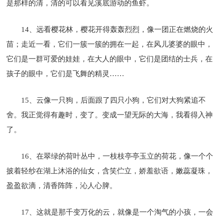
是那样的清，清的可以看见溪底游动的鱼虾。
14、远看樱花林，樱花开得轰轰烈烈，像一团正在燃烧的火
苗；走近一看，它们一簇一簇的拥在一起，在风儿婆婆的眼中，
它们是一群可爱的娃娃，在大人的眼中，它们是团结的士兵，在
孩子的眼中，它们是飞舞的精灵……
15、云像一只狗，后面跟了四只小狗，它们对大狗紧追不
舍。我正觉得有趣时，变了。变成一望无际的大海，我看得入神
了。
16、在翠绿的荷叶丛中，一枝枝亭亭玉立的荷花，像一个个
披着轻纱在湖上沐浴的仙女，含笑伫立，娇羞欲语，嫩蕊凝珠，
盈盈欲滴，清香阵阵，沁人心脾。
17、这就是那千变万化的云，就像是一个淘气的小孩，一会