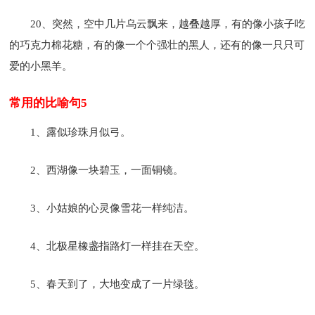
20、突然，空中几片乌云飘来，越叠越厚，有的像小孩子吃
的巧克力棉花糖，有的像一个个强壮的黑人，还有的像一只只可
爱的小黑羊。
常用的比喻句5
1、露似珍珠月似弓。
2、西湖像一块碧玉，一面铜镜。
3、小姑娘的心灵像雪花一样纯洁。
4、北极星橡盏指路灯一样挂在天空。
5、春天到了，大地变成了一片绿毯。