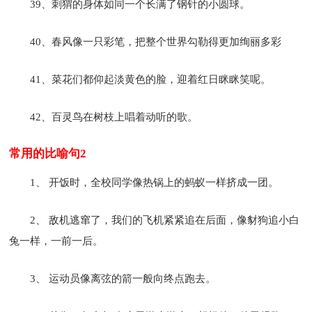
39、刺猬的身体如同一个长满了钢针的小圆球。
40、春风像一只彩笔，把整个世界勾勒得更加绚丽多彩
41、菜花们都仰起淡黄色的脸，迎着红日眯眯笑呢。
42、百灵鸟在树枝上唱着动听的歌。
常用的比喻句2
1、 开饭时，全校同学像热锅上的蚂蚁一样挤成一团。
2、 敌机逃窜了，我们的飞机紧紧追在后面，像豺狗追小白
兔一样，一前一后。
3、 运动员像离弦的箭一般向终点跑去。