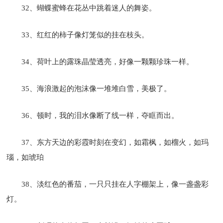
32、蝴蝶蜜蜂在花丛中跳着迷人的舞姿。
33、红红的柿子像灯笼似的挂在枝头。
34、荷叶上的露珠晶莹透亮，好像一颗颗珍珠一样。
35、海浪激起的泡沫像一堆堆白雪，美极了。
36、顿时，我的泪水像断了线一样，夺眶而出。
37、东方天边的彩霞时刻在变幻，如霜枫，如榴火，如玛
瑙，如琥珀
38、淡红色的番茄，一只只挂在人字棚架上，像一盏盏彩
灯。