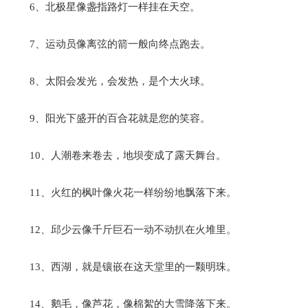
6、北极星像盏指路灯一样挂在天空。
7、运动员像离弦的箭一般向终点跑去。
8、太阳会发光，会发热，是个大火球。
9、阳光下盛开的百合花就是您的笑容。
10、人潮卷来卷去，地坝变成了露天舞台。
11、火红的枫叶像火花一样纷纷地飘落下来。
12、邱少云像千斤巨石一动不动扒在火堆里。
13、西湖，就是镶嵌在这天堂里的一颗明珠。
14、鹅毛，像芦花，像棉絮的大雪降落下来。