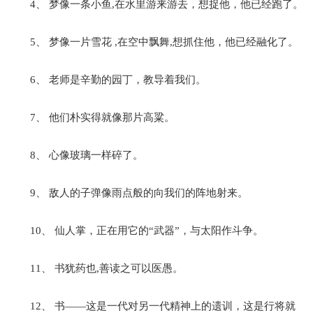
4、 梦像一条小鱼,在水里游来游去，想捉他，他已经跑了。
5、 梦像一片雪花 ,在空中飘舞,想抓住他，他已经融化了。
6、 老师是辛勤的园丁，教导着我们。
7、 他们朴实得就像那片高粱。
8、 心像玻璃一样碎了。
9、 敌人的子弹像雨点般的向我们的阵地射来。
10、 仙人掌，正在用它的“武器”，与太阳作斗争。
11、 书犹药也,善读之可以医愚。
12、 书——这是一代对另一代精神上的遗训，这是行将就